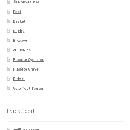
💢 Nouveautés
Foot
Basket
Rugby
Bikelive
eBlueRide
Planète Cyclisme
Planète Gravel
Ride it
Vélo Tout Terrain
Livres Sport
👁‍🗨 Voir tout