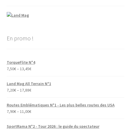
En promo !
TorqueFlite N°4
7,50
€
–
13,45
€
Land Mag All Terrain N°1
7,20
€
–
17,88
€
Routes Emblématiques N°1 - Les plus belles routes des USA
7,90
€
–
11,00
€
SportRama N°2 - Tour 2026 : le guide du spectateur