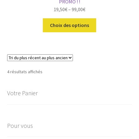
PROMO ! !
être
19,50
€
–
99,00
€
choisies
sur
Ce
Choix des options
la
produit
page
a
du
plusieurs
produit
variations.
Les
options
Trié
4 résultats affichés
peuvent
du
être
plus
choisies
Votre Panier
récent
au
sur
plus
la
ancien
page
du
Pour vous
produit