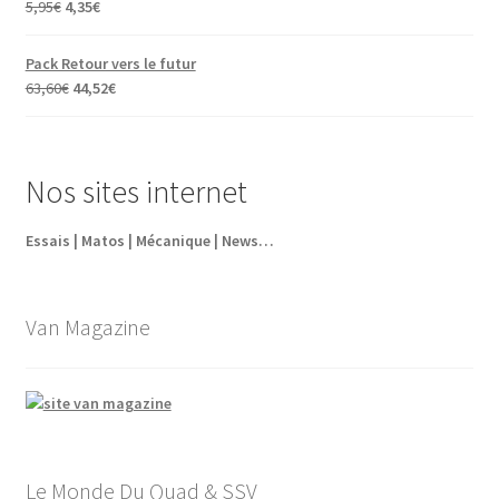
Le
Le
5,95
€
4,35
€
prix
prix
initial
actuel
Pack Retour vers le futur
était :
est :
Le
Le
63,60
€
44,52
€
5,95€.
4,35€.
prix
prix
initial
actuel
était :
est :
Nos sites internet
63,60€.
44,52€.
Essais | Matos | Mécanique | News…
Van Magazine
Le Monde Du Quad & SSV