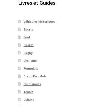
Livres et Guides
Véhicules historiques
Sports
Foot
Basket
Rugby
Cyclisme
Formule 1
Grand Prix Moto
Omnisports
Tennis
Cuisine