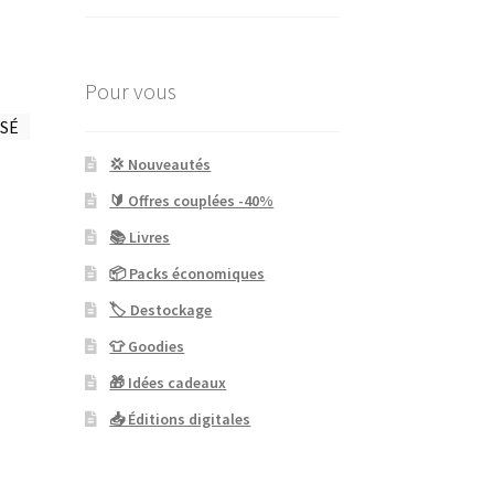
Pour vous
SÉ
💢 Nouveautés
🔰 Offres couplées -40%
📚 Livres
📦 Packs économiques
🏷 Destockage
👕 Goodies
🎁 Idées cadeaux
📥 Éditions digitales