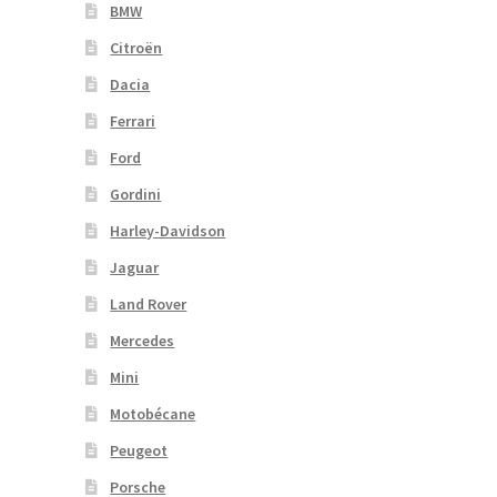
BMW
Citroën
Dacia
Ferrari
Ford
Gordini
Harley-Davidson
Jaguar
Land Rover
Mercedes
Mini
Motobécane
Peugeot
Porsche