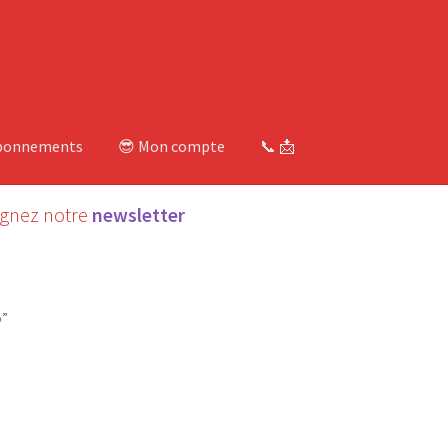
bonnements
😎 Mon compte
📞 📩
ignez notre
newsletter
o”