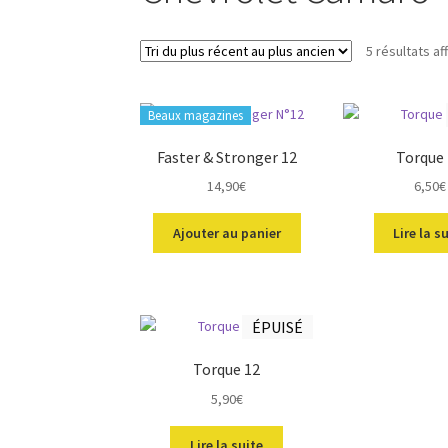
5 résultats af
Beaux magazines
Faster & Stronger 12
Torque
14,90
€
6,50
€
Ajouter au panier
Lire la s
ÉPUISÉ
Torque 12
5,90
€
Lire la suite