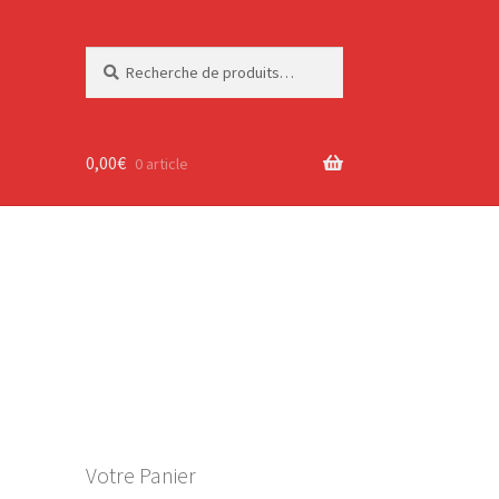
Recherche
Recherche
pour :
0,00
€
0 article
Votre Panier