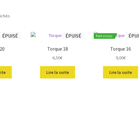
Trié
fichés
du
plus
ÉPUISÉ
ÉPUISÉ
ÉPUI
récent
Port inclus
au
 20
Torque 18
Torque 16
plus
ancien
6,50
€
9,00
€
uite
Lire la suite
Lire la suite