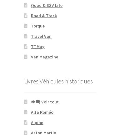
Quad & SSV Life
Road & Track
Torque
Travel Van
TTMag
Van Magazine
Livres Véhicules historiques
👁‍🗨 Voir tout
Alfa Roméo
Alpine
Aston Martin