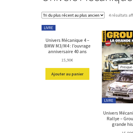
4 résultats af
LIVRE
Univers Mécanique 4 –
BMW M3/M4 : l’ouvrage
anniversaire 40 ans
15,90
€
Presque é
Ajouter au panier
LIVRE
Univers Mécani
Rallye – Grou
grande his
15,90