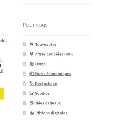
Pour vous
💢 Nouveautés
🔰 Offres couplées -40%
1 –
📚 Livres
t
19
📦 Packs économiques
🏷 Destockage
👕 Goodies
🎁 Idées cadeaux
📥 Éditions digitales