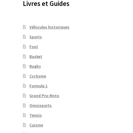
Livres et Guides
Véhicules historiques
Sports
Foot
Basket
Rugby
Cyclisme
Formule 1
Grand Prix Moto
Omnisports
Tennis
Cuisine