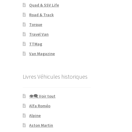
Quad & SSV Life
Road & Track
Torque
Travel Van
TTMag
Van Magazine
Livres Véhicules historiques
👁‍🗨 Voir tout
Alfa Roméo
Alpine
Aston Martin