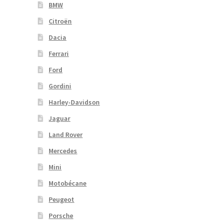
BMW
Citroën
Dacia
Ferrari
Ford
Gordini
Harley-Davidson
Jaguar
Land Rover
Mercedes
Mini
Motobécane
Peugeot
Porsche