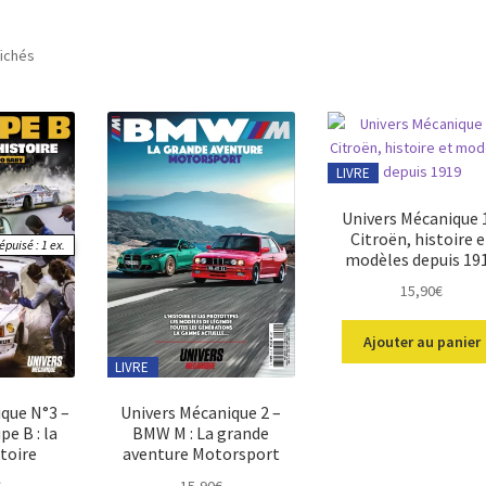
Trié
fichés
du
plus
récent
au
plus
LIVRE
ancien
Univers Mécanique 
Citroën, histoire e
puisé : 1 ex.
modèles depuis 19
15,90
€
Ajouter au panier
LIVRE
que N°3 –
Univers Mécanique 2 –
pe B : la
BMW M : La grande
toire
aventure Motorsport
€
15,90
€