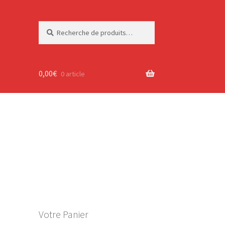
Recherche
Recherche
pour :
0,00
€
0 article
Votre Panier