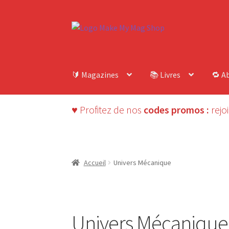
Aller
Aller
à
au
la
contenu
navigation
🔰 Magazines
📚 Livres
🔁 A
♥ Profitez de nos
codes promos :
rejo
Accueil
Univers Mécanique
Univers Mécanique