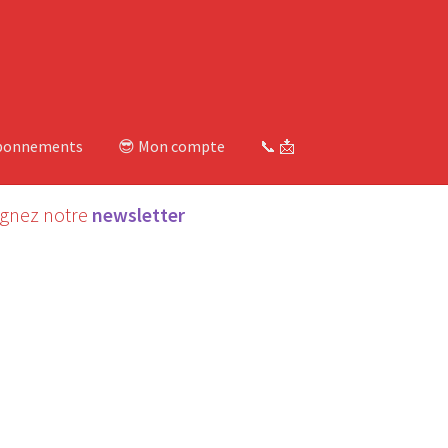
bonnements
😎 Mon compte
📞 📩
ignez notre
newsletter