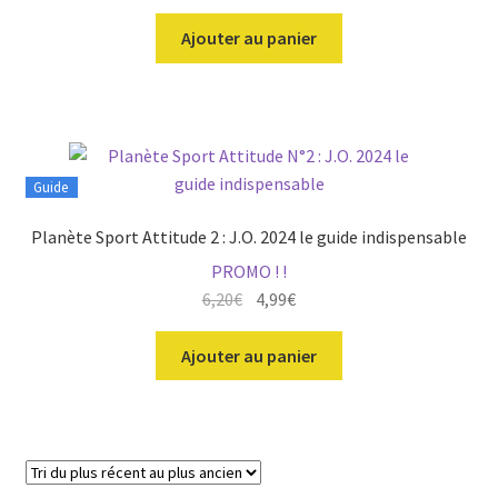
Ajouter au panier
Guide
Planète Sport Attitude 2 : J.O. 2024 le guide indispensable
PROMO ! !
Le
Le
6,20
€
4,99
€
prix
prix
initial
actuel
Ajouter au panier
était :
est :
6,20€.
4,99€.