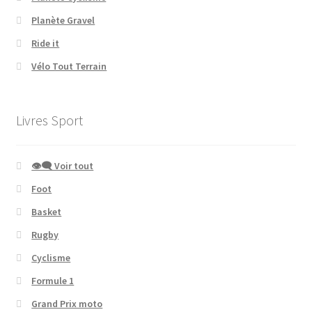
Planète Gravel
Ride it
Vélo Tout Terrain
Livres Sport
👁‍🗨 Voir tout
Foot
Basket
Rugby
Cyclisme
Formule 1
Grand Prix moto