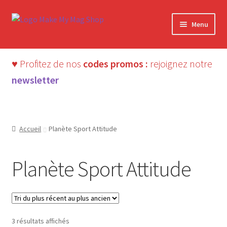
Aller
Aller
Menu
à
au
la
contenu
navigation
♥ Profitez de nos
codes promos :
rejoignez notre
newsletter
Accueil
Planète Sport Attitude
Planète Sport Attitude
Trié
3 résultats affichés