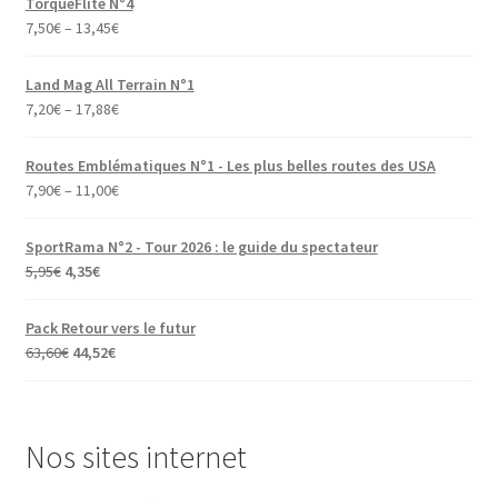
TorqueFlite N°4
7,50
€
–
13,45
€
Land Mag All Terrain N°1
7,20
€
–
17,88
€
Routes Emblématiques N°1 - Les plus belles routes des USA
7,90
€
–
11,00
€
SportRama N°2 - Tour 2026 : le guide du spectateur
Le
Le
5,95
€
4,35
€
prix
prix
initial
actuel
Pack Retour vers le futur
était :
est :
Le
Le
63,60
€
44,52
€
5,95€.
4,35€.
prix
prix
initial
actuel
était :
est :
Nos sites internet
63,60€.
44,52€.