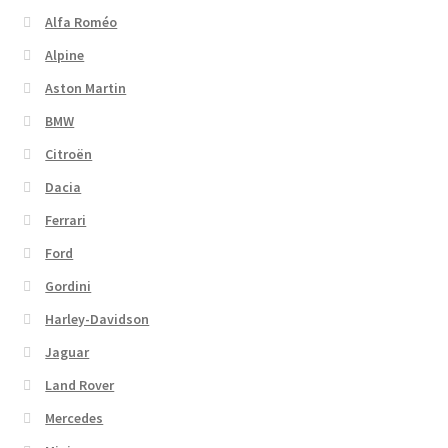
Alfa Roméo
Alpine
Aston Martin
BMW
Citroën
Dacia
Ferrari
Ford
Gordini
Harley-Davidson
Jaguar
Land Rover
Mercedes