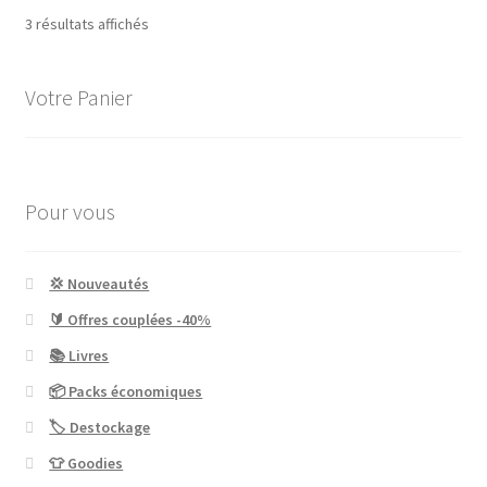
Trié
3 résultats affichés
du
plus
Votre Panier
récent
au
plus
ancien
Pour vous
💢 Nouveautés
🔰 Offres couplées -40%
📚 Livres
📦 Packs économiques
🏷 Destockage
👕 Goodies