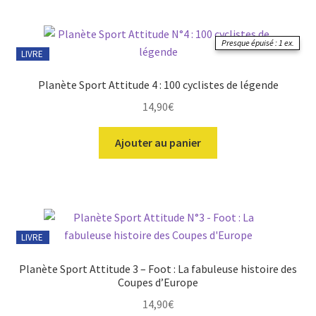
du
plus
récent
Presque épuisé : 1 ex.
au
LIVRE
plus
ir
ancien
Planète Sport Attitude 4 : 100 cyclistes de légende
14,90
€
u
ir
nt
Ajouter au panier
u
ir
nt
u
ir
nt
u
ir
LIVRE
nt
u
Planète Sport Attitude 3 – Foot : La fabuleuse histoire des
nt
Coupes d’Europe
14,90
€