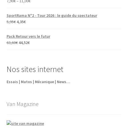
7,90
€
–
11,00
€
SportRama N°2 - Tour 2026 : le guide du spectateur
Le
Le
5,95
€
4,35
€
prix
prix
initial
actuel
Pack Retour vers le futur
était :
est :
Le
Le
63,60
€
44,52
€
5,95€.
4,35€.
prix
prix
initial
actuel
était :
est :
Nos sites internet
63,60€.
44,52€.
Essais | Matos | Mécanique | News…
Van Magazine