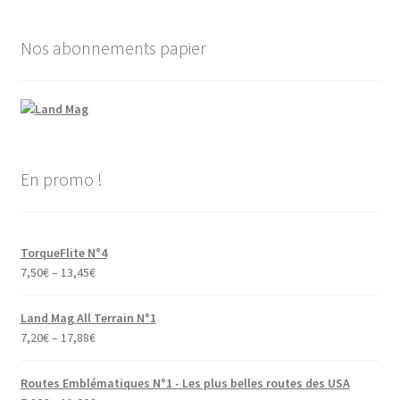
Nos abonnements papier
En promo !
TorqueFlite N°4
7,50
€
–
13,45
€
Land Mag All Terrain N°1
7,20
€
–
17,88
€
Routes Emblématiques N°1 - Les plus belles routes des USA