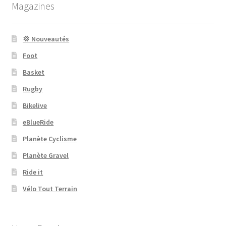
Magazines
💢 Nouveautés
Foot
Basket
Rugby
Bikelive
eBlueRide
Planète Cyclisme
Planète Gravel
Ride it
Vélo Tout Terrain