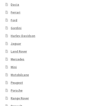
Dacia
Ferrari
Ford
Gordini
Harley-Davidson
Jaguar
Land Rover
Mercedes
Mini
Motobécane
Peugeot
Porsche
Range Rover
Renault