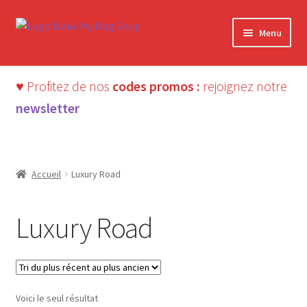
Aller
Aller
Menu
à
au
la
contenu
navigation
♥ Profitez de nos
codes promos :
rejoignez notre
newsletter
Accueil
Luxury Road
Luxury Road
Voici le seul résultat