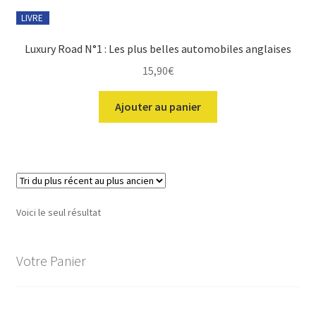
LIVRE
Luxury Road N°1 : Les plus belles automobiles anglaises
15,90
€
ir
Ajouter au panier
u
ir
nt
u
ir
nt
u
ir
nt
Voici le seul résultat
u
ir
nt
u
Votre Panier
nt