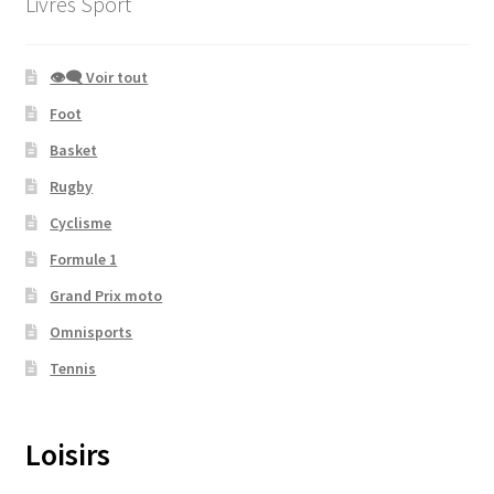
Livres Sport
👁‍🗨 Voir tout
Foot
Basket
Rugby
Cyclisme
Formule 1
Grand Prix moto
Omnisports
Tennis
Loisirs