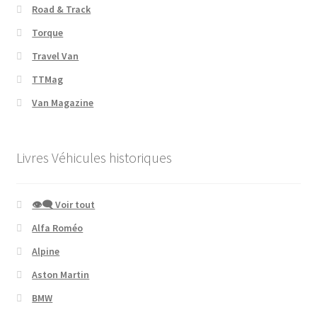
Road & Track
Torque
Travel Van
TTMag
Van Magazine
Livres Véhicules historiques
👁‍🗨 Voir tout
Alfa Roméo
Alpine
Aston Martin
BMW