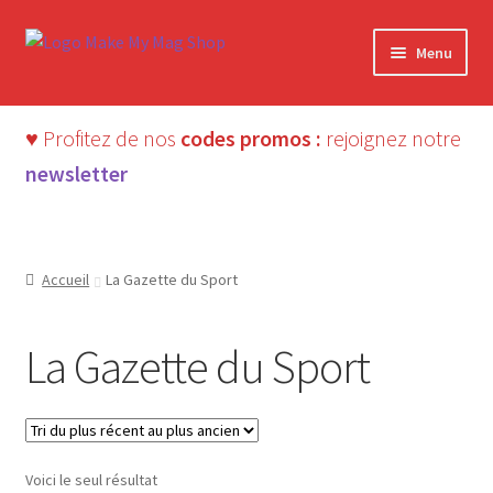
Aller
Aller
Menu
à
au
la
contenu
navigation
♥ Profitez de nos
codes promos :
rejoignez notre
newsletter
Accueil
La Gazette du Sport
La Gazette du Sport
Voici le seul résultat