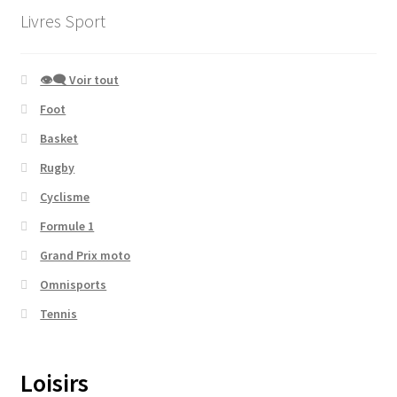
Livres Sport
👁‍🗨 Voir tout
Foot
Basket
Rugby
Cyclisme
Formule 1
Grand Prix moto
Omnisports
Tennis
Loisirs