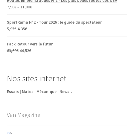
Routes Emblématiques N°1 - Les plus belles routes des USA
7,90
€
–
11,00
€
SportRama N°2 - Tour 2026 : le guide du spectateur
Le
Le
5,95
€
4,35
€
prix
prix
initial
actuel
Pack Retour vers le futur
était :
est :
Le
Le
63,60
€
44,52
€
5,95€.
4,35€.
prix
prix
initial
actuel
était :
est :
Nos sites internet
63,60€.
44,52€.
Essais | Matos | Mécanique | News…
Van Magazine