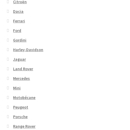
Citroën
Dacia
Ferrari
Ford
Gordini
Harley-Davidson
Jaguar
Land Rover
Mercedes
Mini
Motobécane
Peugeot
Porsche
Range Rover