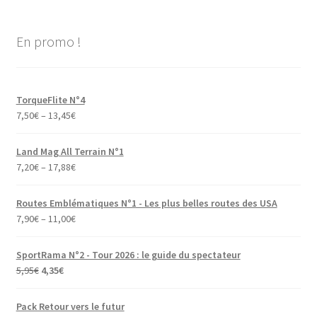
En promo !
TorqueFlite N°4
7,50
€
–
13,45
€
Land Mag All Terrain N°1
7,20
€
–
17,88
€
Routes Emblématiques N°1 - Les plus belles routes des USA
7,90
€
–
11,00
€
SportRama N°2 - Tour 2026 : le guide du spectateur
Le
Le
5,95
€
4,35
€
prix
prix
initial
actuel
Pack Retour vers le futur
était :
est :