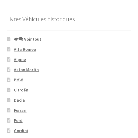
Livres Véhicules historiques
👁‍🗨 Voir tout
Alfa Roméo
Alpine
Aston Martin
BMW
Citroën
Dacia
Ferrari
Ford
Gordini