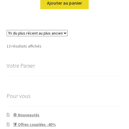
Ajouter au panier
Trié
13 résultats affichés
du
plus
Votre Panier
récent
au
plus
ancien
Pour vous
💢 Nouveautés
🔰 Offres couplées -40%