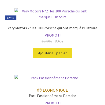
du
plus
récent
au
LIVRE
plus
ir
ancien
Very Motors 2 : les 100 Porsche qui ont marqué l’Histoire
PROMO ! !
u
ir
Le
Le
15,90
€
8,40
€
nt
prix
prix
u
ir
initial
actuel
Ajouter au panier
nt
était :
est :
u
ir
15,90€.
8,40€.
nt
u
ir
nt
u
📦 ÉCONOMIQUE
nt
Pack Passionnément Porsche
PROMO ! !