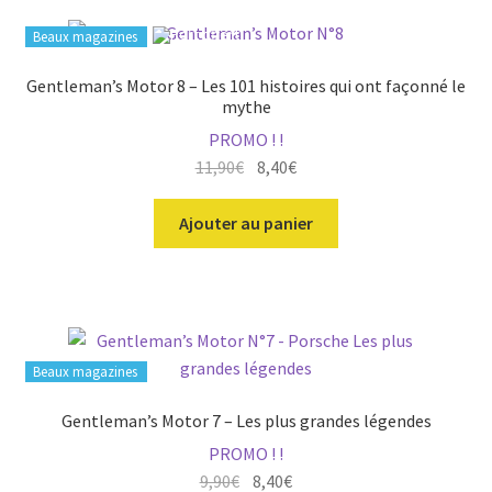
Beaux magazines
Gentleman’s Motor 8 – Les 101 histoires qui ont façonné le
mythe
PROMO ! !
Le
Le
11,90
€
8,40
€
prix
prix
initial
actuel
Ajouter au panier
était :
est :
11,90€.
8,40€.
Beaux magazines
Gentleman’s Motor 7 – Les plus grandes légendes
PROMO ! !
Le
Le
9,90
€
8,40
€