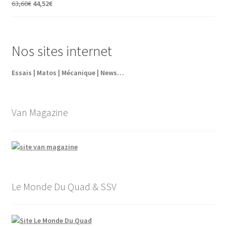
Le
Le
63,60
€
44,52
€
5,95€.
4,35€.
prix
prix
initial
actuel
était :
est :
Nos sites internet
63,60€.
44,52€.
Essais | Matos | Mécanique | News…
Van Magazine
Le Monde Du Quad & SSV