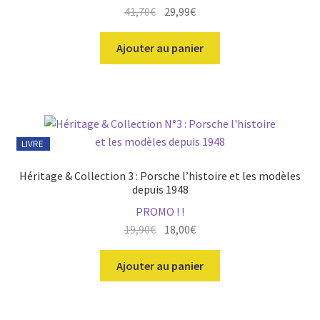
Le
Le
41,70
€
29,99
€
prix
prix
initial
actuel
Ajouter au panier
était :
est :
41,70€.
29,99€.
LIVRE
Héritage & Collection 3 : Porsche l’histoire et les modèles
depuis 1948
PROMO ! !
Le
Le
19,90
€
18,00
€
prix
prix
initial
actuel
Ajouter au panier
était :
est :
19,90€.
18,00€.