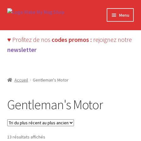
Aller
Aller
Menu
à
au
la
contenu
navigation
♥ Profitez de nos
codes promos :
rejoignez notre
newsletter
Accueil
Gentleman's Motor
Gentleman's Motor
Trié
13 résultats affichés