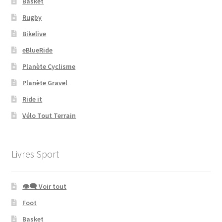
Basket
Rugby
Bikelive
eBlueRide
Planète Cyclisme
Planète Gravel
Ride it
Vélo Tout Terrain
Livres Sport
👁‍🗨 Voir tout
Foot
Basket