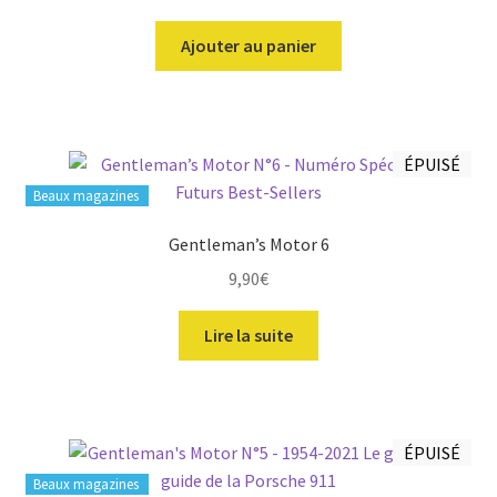
prix
prix
initial
actuel
Ajouter au panier
était :
est :
9,90€.
8,40€.
ÉPUISÉ
Beaux magazines
Gentleman’s Motor 6
9,90
€
Lire la suite
ÉPUISÉ
Beaux magazines