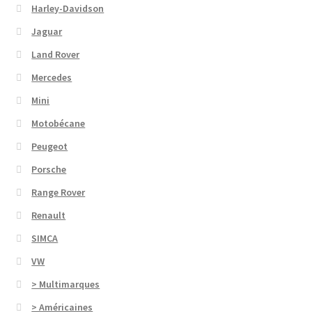
Harley-Davidson
Jaguar
Land Rover
Mercedes
Mini
Motobécane
Peugeot
Porsche
Range Rover
Renault
SIMCA
VW
> Multimarques
> Américaines