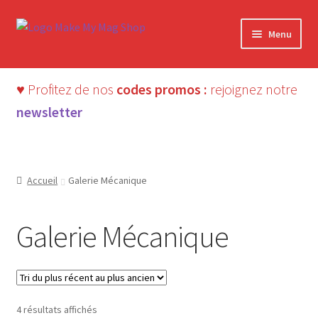
Aller
Aller
Menu
à
au
la
contenu
navigation
♥ Profitez de nos
codes promos :
rejoignez notre
newsletter
Accueil
Galerie Mécanique
Galerie Mécanique
Trié
4 résultats affichés