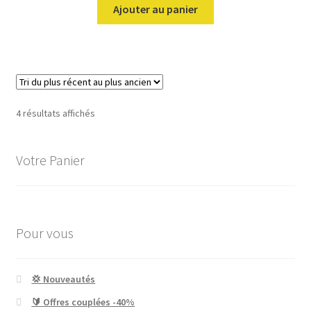
Ajouter au panier
Trié
4 résultats affichés
du
plus
Votre Panier
récent
au
plus
ancien
Pour vous
💢 Nouveautés
🔰 Offres couplées -40%