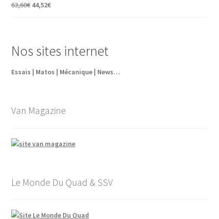
était :
est :
Le
Le
63,60
€
44,52
€
5,95€.
4,35€.
prix
prix
initial
actuel
était :
est :
Nos sites internet
63,60€.
44,52€.
Essais | Matos | Mécanique | News…
Van Magazine
Le Monde Du Quad & SSV