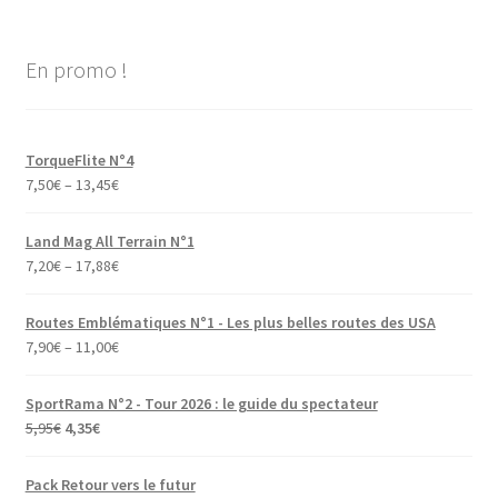
En promo !
TorqueFlite N°4
7,50
€
–
13,45
€
Land Mag All Terrain N°1
7,20
€
–
17,88
€
Routes Emblématiques N°1 - Les plus belles routes des USA
7,90
€
–
11,00
€
SportRama N°2 - Tour 2026 : le guide du spectateur
Le
Le
5,95
€
4,35
€
prix
prix
initial
actuel
Pack Retour vers le futur