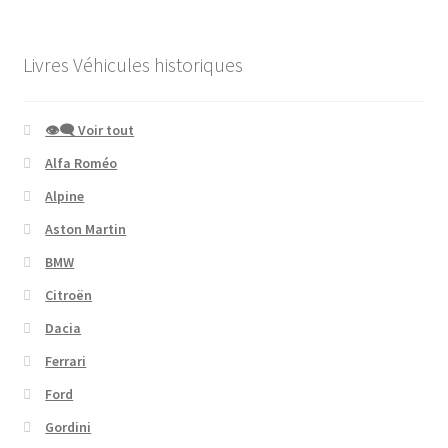
Livres Véhicules historiques
👁‍🗨 Voir tout
Alfa Roméo
Alpine
Aston Martin
BMW
Citroën
Dacia
Ferrari
Ford
Gordini