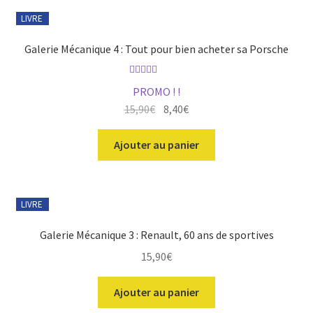
du
LIVRE
plus
récent
Galerie Mécanique 4 : Tout pour bien acheter sa Porsche
au
plus
ancien
Note
4.00
PROMO ! !
sur 5
Le
Le
15,90
€
8,40
€
prix
prix
initial
actuel
Ajouter au panier
était :
est :
15,90€.
8,40€.
LIVRE
Galerie Mécanique 3 : Renault, 60 ans de sportives
15,90
€
Ajouter au panier