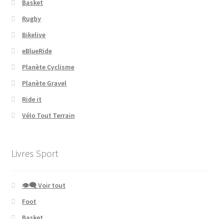
Basket
Rugby
Bikelive
eBlueRide
Planète Cyclisme
Planète Gravel
Ride it
Vélo Tout Terrain
Livres Sport
👁‍🗨 Voir tout
Foot
Basket