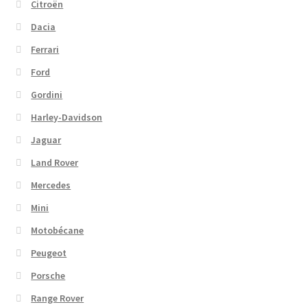
Citroën
Dacia
Ferrari
Ford
Gordini
Harley-Davidson
Jaguar
Land Rover
Mercedes
Mini
Motobécane
Peugeot
Porsche
Range Rover