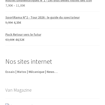
Routes Emblématiques N°1 - Les plus belles routes des USA
7,90
€
–
11,00
€
SportRama N°2 - Tour 2026 : le guide du spectateur
Le
Le
5,95
€
4,35
€
prix
prix
initial
actuel
Pack Retour vers le futur
était :
est :
Le
Le
63,60
€
44,52
€
5,95€.
4,35€.
prix
prix
initial
actuel
était :
est :
Nos sites internet
63,60€.
44,52€.
Essais | Matos | Mécanique | News…
Van Magazine