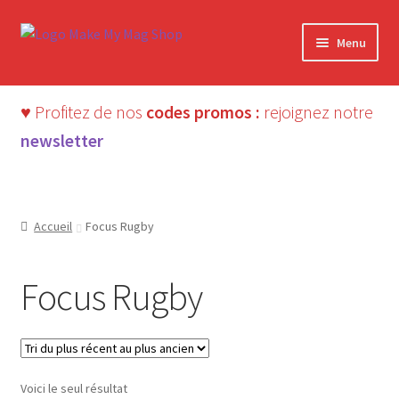
Aller
Aller
Menu
à
au
la
contenu
navigation
♥ Profitez de nos
codes promos :
rejoignez notre
newsletter
Accueil
Focus Rugby
Focus Rugby
Voici le seul résultat