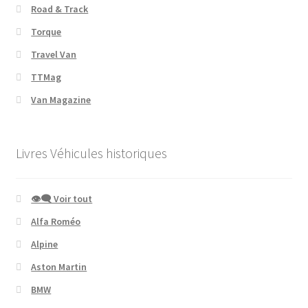
Road & Track
Torque
Travel Van
TTMag
Van Magazine
Livres Véhicules historiques
👁‍🗨 Voir tout
Alfa Roméo
Alpine
Aston Martin
BMW