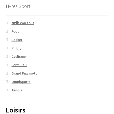
Livres Sport
👁‍🗨 Voir tout
Foot
Basket
Rugby
Cyclisme
Formule 1
Grand Prix moto
Omnisports
Tennis
Loisirs