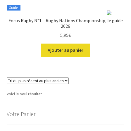
Guide
ir
Focus Rugby N°1 – Rugby Nations Championship, le guide
2026
u
ir
5,95
€
nt
u
ir
Ajouter au panier
nt
u
ir
nt
u
ir
nt
u
Voici le seul résultat
nt
Votre Panier